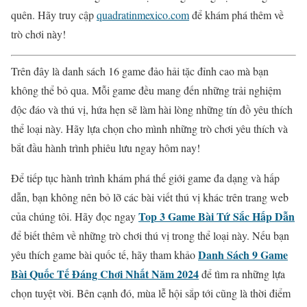
quên. Hãy truy cập
quadratinmexico.com
để khám phá thêm về
trò chơi này!
Trên đây là danh sách 16 game đảo hải tặc đỉnh cao mà bạn
không thể bỏ qua. Mỗi game đều mang đến những trải nghiệm
độc đáo và thú vị, hứa hẹn sẽ làm hài lòng những tín đồ yêu thích
thể loại này. Hãy lựa chọn cho mình những trò chơi yêu thích và
bắt đầu hành trình phiêu lưu ngay hôm nay!
Để tiếp tục hành trình khám phá thế giới game đa dạng và hấp
dẫn, bạn không nên bỏ lỡ các bài viết thú vị khác trên trang web
Top 3 Game Bài Tứ Sắc Hấp Dẫn
của chúng tôi. Hãy đọc ngay
để biết thêm về những trò chơi thú vị trong thể loại này. Nếu bạn
Danh Sách 9 Game
yêu thích game bài quốc tế, hãy tham khảo
Bài Quốc Tế Đáng Chơi Nhất Năm 2024
để tìm ra những lựa
chọn tuyệt vời. Bên cạnh đó, mùa lễ hội sắp tới cũng là thời điểm