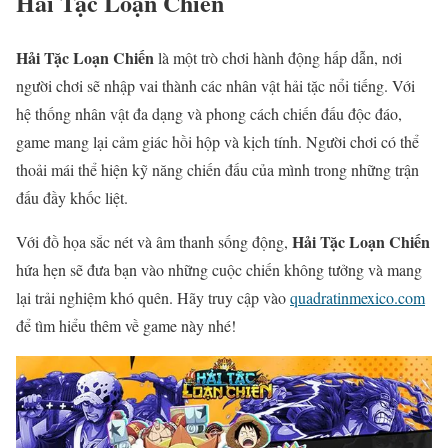
Hải Tặc Loạn Chiến
Hải Tặc Loạn Chiến
là một trò chơi hành động hấp dẫn, nơi
người chơi sẽ nhập vai thành các nhân vật hải tặc nổi tiếng. Với
hệ thống nhân vật đa dạng và phong cách chiến đấu độc đáo,
game mang lại cảm giác hồi hộp và kịch tính. Người chơi có thể
thoải mái thể hiện kỹ năng chiến đấu của mình trong những trận
đấu đầy khốc liệt.
Hải Tặc Loạn Chiến
Với đồ họa sắc nét và âm thanh sống động,
hứa hẹn sẽ đưa bạn vào những cuộc chiến không tưởng và mang
lại trải nghiệm khó quên. Hãy truy cập vào
quadratinmexico.com
để tìm hiểu thêm về game này nhé!