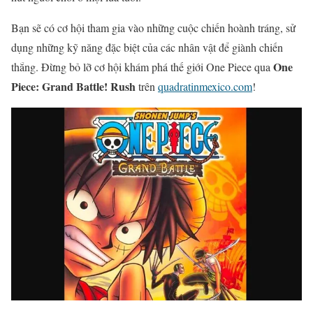
Bạn sẽ có cơ hội tham gia vào những cuộc chiến hoành tráng, sử
dụng những kỹ năng đặc biệt của các nhân vật để giành chiến
One
thắng. Đừng bỏ lỡ cơ hội khám phá thế giới One Piece qua
Piece: Grand Battle! Rush
trên
quadratinmexico.com
!