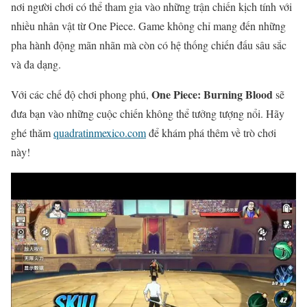
nơi người chơi có thể tham gia vào những trận chiến kịch tính với
nhiều nhân vật từ One Piece. Game không chỉ mang đến những
pha hành động mãn nhãn mà còn có hệ thống chiến đấu sâu sắc
và đa dạng.
One Piece: Burning Blood
Với các chế độ chơi phong phú,
sẽ
đưa bạn vào những cuộc chiến không thể tưởng tượng nổi. Hãy
ghé thăm
quadratinmexico.com
để khám phá thêm về trò chơi
này!