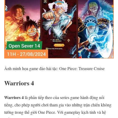
Ảnh minh họa game đảo hải tặc: One Piece: Treasure Cruise
Warriors 4
Warriors 4
là phần tiếp theo của series game hành động nổi
tiếng, cho phép người chơi tham gia vào những trận chiến không
tưởng trong thế giới One Piece. Với gameplay kịch tính và hệ