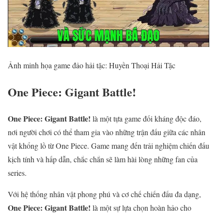
Ảnh minh họa game đảo hải tặc: Huyền Thoại Hải Tặc
One Piece: Gigant Battle!
One Piece: Gigant Battle!
là một tựa game đối kháng độc đáo,
nơi người chơi có thể tham gia vào những trận đấu giữa các nhân
vật khổng lồ từ One Piece. Game mang đến trải nghiệm chiến đấu
kịch tính và hấp dẫn, chắc chắn sẽ làm hài lòng những fan của
series.
Với hệ thống nhân vật phong phú và cơ chế chiến đấu đa dạng,
One Piece: Gigant Battle!
là một sự lựa chọn hoàn hảo cho