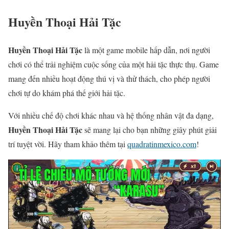
Huyền Thoại Hải Tặc
Huyền Thoại Hải Tặc
là một game mobile hấp dẫn, nơi người
chơi có thể trải nghiệm cuộc sống của một hải tặc thực thụ. Game
mang đến nhiều hoạt động thú vị và thử thách, cho phép người
chơi tự do khám phá thế giới hải tặc.
Với nhiều chế độ chơi khác nhau và hệ thống nhân vật đa dạng,
Huyền Thoại Hải Tặc
sẽ mang lại cho bạn những giây phút giải
trí tuyệt vời. Hãy tham khảo thêm tại
quadratinmexico.com
!