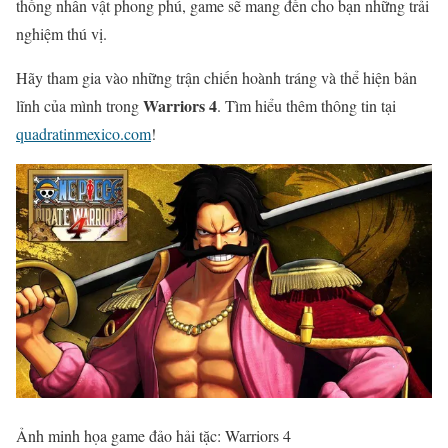
thống nhân vật phong phú, game sẽ mang đến cho bạn những trải
nghiệm thú vị.
Hãy tham gia vào những trận chiến hoành tráng và thể hiện bản
Warriors 4
lĩnh của mình trong
. Tìm hiểu thêm thông tin tại
quadratinmexico.com
!
Ảnh minh họa game đảo hải tặc: Warriors 4