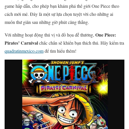
game hấp dẫn, cho phép bạn khám phá thế giới One Piece theo
cách mới mẻ. Đây là một sự lựa chọn tuyệt vời cho những ai
muốn thư giãn sau những giờ phút căng thẳng.
One Piece:
Với những hoạt động thú vị và đồ họa dễ thương,
Pirates’ Carnival
chắc chắn sẽ khiến bạn thích thú. Hãy kiểm tra
quadratinmexico.com
để tìm hiểu thêm!