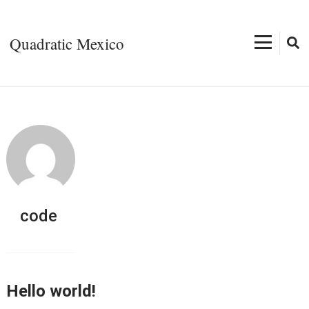
Bỏ
qua
Quadratic Mexico
và
tới
nội
dung
(ấn
Enter)
code
Hello world!