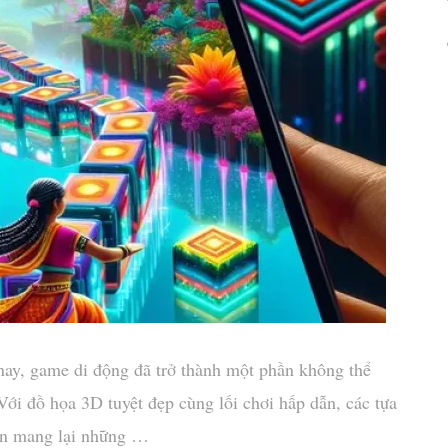
 nay, game di động đã trở thành một phần không thể
 Với đồ họa 3D tuyệt đẹp cùng lối chơi hấp dẫn, các tựa
òn mang lại những …