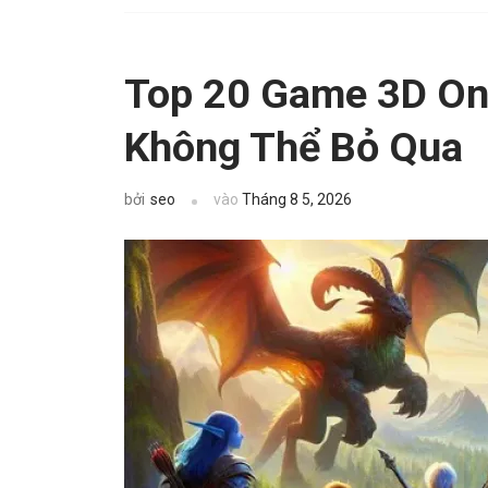
Top 20 Game 3D On
Không Thể Bỏ Qua
seo
vào
Tháng 8 5, 2026
bởi