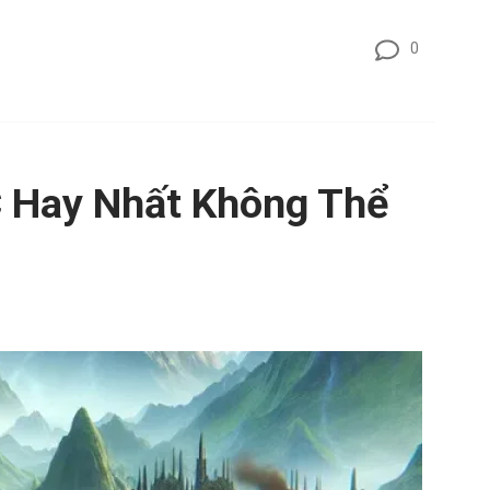
0
 Hay Nhất Không Thể