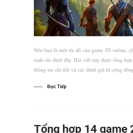
Nếu bạn là một tín đồ của game 3D online, c
xuất sắc dưới đây. Bài viết này được tổng hợp
thông tin chi tiết và các đánh giá từ cộng 
Đọc Tiếp
Tổng hợp 14 game 2