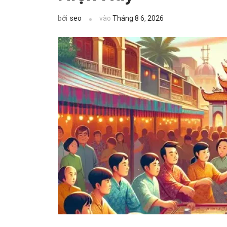
seo
vào
Tháng 8 6, 2026
bởi