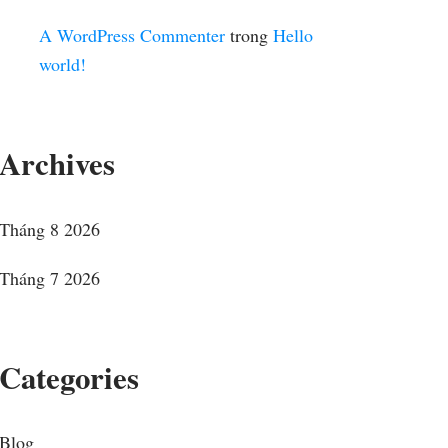
A WordPress Commenter
trong
Hello
world!
Archives
Tháng 8 2026
Tháng 7 2026
Categories
Blog