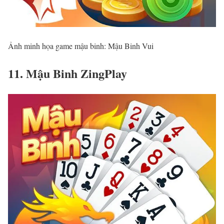
Ảnh minh họa game mậu binh: Mậu Binh Vui
11. Mậu Binh ZingPlay