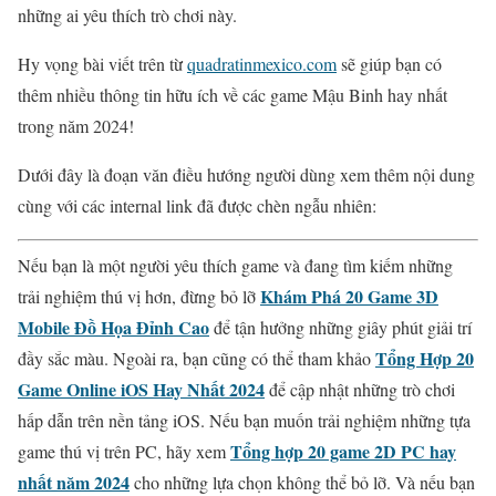
những ai yêu thích trò chơi này.
Hy vọng bài viết trên từ
quadratinmexico.com
sẽ giúp bạn có
thêm nhiều thông tin hữu ích về các game Mậu Binh hay nhất
trong năm 2024!
Dưới đây là đoạn văn điều hướng người dùng xem thêm nội dung
cùng với các internal link đã được chèn ngẫu nhiên:
Nếu bạn là một người yêu thích game và đang tìm kiếm những
Khám Phá 20 Game 3D
trải nghiệm thú vị hơn, đừng bỏ lỡ
Mobile Đồ Họa Đỉnh Cao
để tận hưởng những giây phút giải trí
Tổng Hợp 20
đầy sắc màu. Ngoài ra, bạn cũng có thể tham khảo
Game Online iOS Hay Nhất 2024
để cập nhật những trò chơi
hấp dẫn trên nền tảng iOS. Nếu bạn muốn trải nghiệm những tựa
Tổng hợp 20 game 2D PC hay
game thú vị trên PC, hãy xem
nhất năm 2024
cho những lựa chọn không thể bỏ lỡ. Và nếu bạn