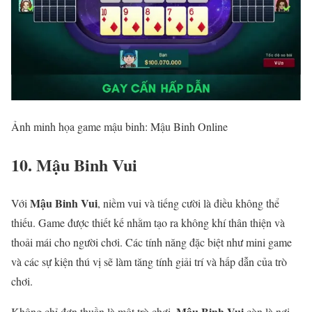
Ảnh minh họa game mậu binh: Mậu Binh Online
10. Mậu Binh Vui
Mậu Binh Vui
Với
, niềm vui và tiếng cười là điều không thể
thiếu. Game được thiết kế nhằm tạo ra không khí thân thiện và
thoải mái cho người chơi. Các tính năng đặc biệt như mini game
và các sự kiện thú vị sẽ làm tăng tính giải trí và hấp dẫn của trò
chơi.
Mậu Binh Vui
Không chỉ đơn thuần là một trò chơi,
còn là nơi