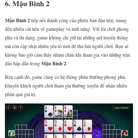
6. Mậu Binh 2
Mậu Binh 2
tiếp nối thành công của phiên bản đầu tiên, mang
đến nhiều cải tiến về gameplay và tính năng. Với lối chơi phong
phú và đa dạng, game không chỉ giữ lại những nét truyền thống
mà còn cập nhật nhiều yếu tố mới để thu hút người chơi. Bạn sẽ
không bao giờ cảm thấy nhàm chán khi tham gia vào những trận
Mậu Binh 2
đấu hấp dẫn trong
.
Bên cạnh đó, game cũng có hệ thống phần thưởng phong phú,
khuyến khích người chơi tham gia thường xuyên để nhận nhiều
phần quà giá trị.