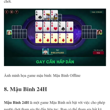
chơi.
Ảnh minh họa game mậu binh: Mậu Binh Offline
8. Mậu Binh 24H
Mậu Binh 24H
là một game Mậu Binh nổi bật với việc cho phép
người chơi tham gia thi đấu liên tục. Bạn có thể tham gia bất kỳ