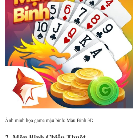
Ảnh minh họa game mậu binh: Mậu Binh 3D
2. Mậu Binh Chiến Thuật