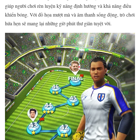
giúp người chơi rèn luyện kỹ năng định hướng và khả năng điều
khiển bóng. Với đồ họa mượt mà và âm thanh sống động, trò chơi
hứa hẹn sẽ mang lại những giờ phút thư giãn tuyệt vời.