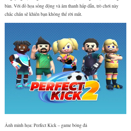
bàn. Với đồ họa sống động và âm thanh hấp dẫn, trò chơi này
chắc chắn sẽ khiến bạn không thể rời mắt.
Ảnh minh họa: Perfect Kick – game bóng đá