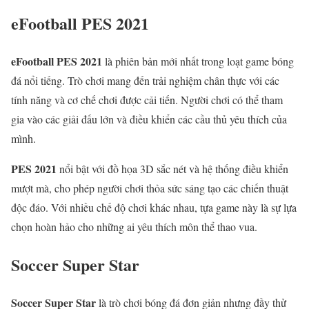
eFootball PES 2021
eFootball PES 2021
là phiên bản mới nhất trong loạt game bóng
đá nổi tiếng. Trò chơi mang đến trải nghiệm chân thực với các
tính năng và cơ chế chơi được cải tiến. Người chơi có thể tham
gia vào các giải đấu lớn và điều khiển các cầu thủ yêu thích của
mình.
PES 2021
nổi bật với đồ họa 3D sắc nét và hệ thống điều khiển
mượt mà, cho phép người chơi thỏa sức sáng tạo các chiến thuật
độc đáo. Với nhiều chế độ chơi khác nhau, tựa game này là sự lựa
chọn hoàn hảo cho những ai yêu thích môn thể thao vua.
Soccer Super Star
Soccer Super Star
là trò chơi bóng đá đơn giản nhưng đầy thử