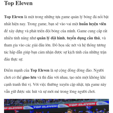
Top Eleven
Top Eleven
là một trong những tựa game quản lý bóng đá nổi bật
huấn luyện viên
nhất hiện nay. Trong game, bạn sẽ vào vai một
để xây dựng và phát triển đội bóng của mình. Game cung cấp rất
quản lý đội hình
tuyển dụng cầu thủ
nhiều tính năng như
,
, và
tham gia vào các giải đấu lớn. Đồ họa sắc nét và hệ thống tương
tác hấp dẫn giúp bạn cảm nhận được sự kịch tính của những trận
đấu thực sự.
Top Eleven
Điểm mạnh của
là sự cộng đồng đông đảo. Người
giao lưu
chơi có thể
và thi đấu với nhau, tạo nên một không khí
cạnh tranh thú vị. Với việc thường xuyên cập nhật, tựa game này
vẫn giữ được sức hút và sự mới mẻ trong lòng người chơi.