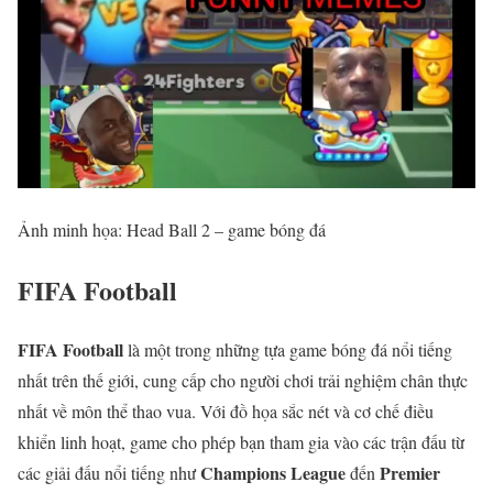
Ảnh minh họa: Head Ball 2 – game bóng đá
FIFA Football
FIFA Football
là một trong những tựa game bóng đá nổi tiếng
nhất trên thế giới, cung cấp cho người chơi trải nghiệm chân thực
nhất về môn thể thao vua. Với đồ họa sắc nét và cơ chế điều
khiển linh hoạt, game cho phép bạn tham gia vào các trận đấu từ
Champions League
Premier
các giải đấu nổi tiếng như
đến