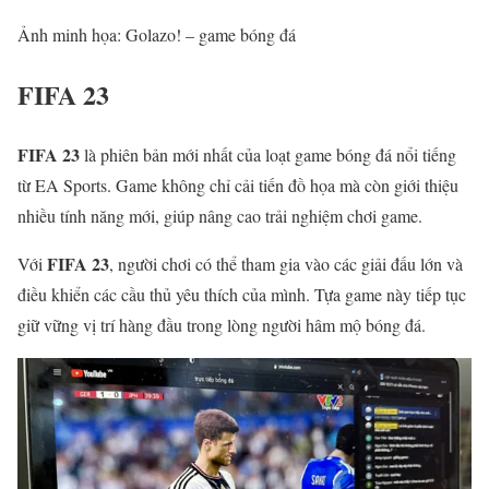
Ảnh minh họa: Golazo! – game bóng đá
FIFA 23
FIFA 23
là phiên bản mới nhất của loạt game bóng đá nổi tiếng
từ EA Sports. Game không chỉ cải tiến đồ họa mà còn giới thiệu
nhiều tính năng mới, giúp nâng cao trải nghiệm chơi game.
FIFA 23
Với
, người chơi có thể tham gia vào các giải đấu lớn và
điều khiển các cầu thủ yêu thích của mình. Tựa game này tiếp tục
giữ vững vị trí hàng đầu trong lòng người hâm mộ bóng đá.