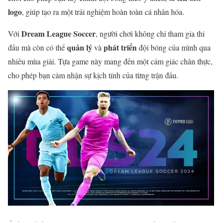
logo
, giúp tạo ra một trải nghiệm hoàn toàn cá nhân hóa.
Dream League Soccer
Với
, người chơi không chỉ tham gia thi
quản lý
phát triển
đấu mà còn có thể
và
đội bóng của mình qua
nhiều mùa giải. Tựa game này mang đến một cảm giác chân thực,
cho phép bạn cảm nhận sự kịch tính của từng trận đấu.