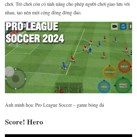
chơi. Trò chơi còn có tính năng cho phép người chơi giao lưu với
nhau, tạo nên một cộng đồng đông đảo.
Ảnh minh họa: Pro League Soccer – game bóng đá
Score! Hero