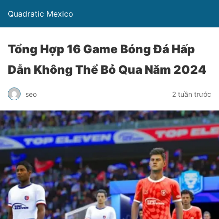
Quadratic Mexico
Tổng Hợp 16 Game Bóng Đá Hấp
Dẫn Không Thể Bỏ Qua Năm 2024
seo
2 tuần trước