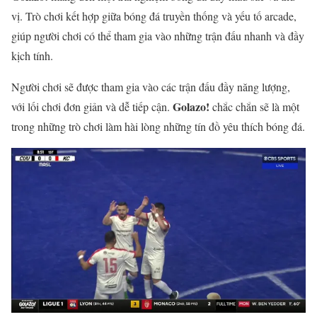
vị. Trò chơi kết hợp giữa bóng đá truyền thống và yếu tố arcade,
giúp người chơi có thể tham gia vào những trận đấu nhanh và đầy
kịch tính.
Người chơi sẽ được tham gia vào các trận đấu đầy năng lượng,
Golazo!
với lối chơi đơn giản và dễ tiếp cận.
chắc chắn sẽ là một
trong những trò chơi làm hài lòng những tín đồ yêu thích bóng đá.