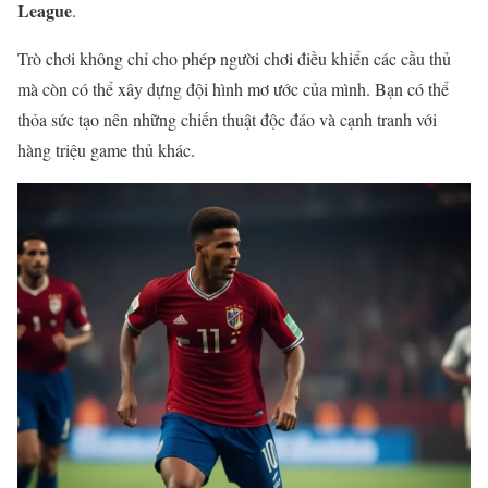
League
.
Trò chơi không chỉ cho phép người chơi điều khiển các cầu thủ
mà còn có thể xây dựng đội hình mơ ước của mình. Bạn có thể
thỏa sức tạo nên những chiến thuật độc đáo và cạnh tranh với
hàng triệu game thủ khác.