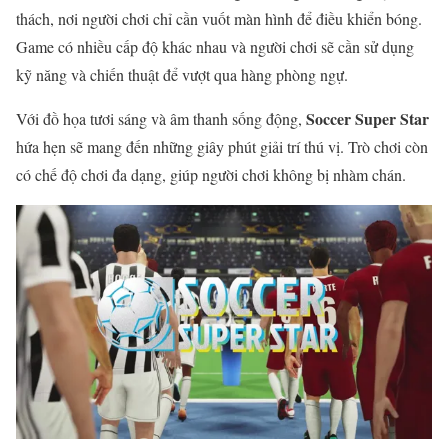
thách, nơi người chơi chỉ cần vuốt màn hình để điều khiển bóng.
Game có nhiều cấp độ khác nhau và người chơi sẽ cần sử dụng
kỹ năng và chiến thuật để vượt qua hàng phòng ngự.
Soccer Super Star
Với đồ họa tươi sáng và âm thanh sống động,
hứa hẹn sẽ mang đến những giây phút giải trí thú vị. Trò chơi còn
có chế độ chơi đa dạng, giúp người chơi không bị nhàm chán.