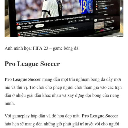
Ảnh minh họa: FIFA 23 – game bóng đá
Pro League Soccer
Pro League Soccer
mang đến một trải nghiệm bóng đá đầy mới
mẻ và thú vị. Trò chơi cho phép người chơi tham gia vào các trận
đấu ở nhiều giải đấu khác nhau và xây dựng đội bóng của riêng
mình.
Pro League Soccer
Với gameplay hấp dẫn và đồ họa đẹp mắt,
hứa hẹn sẽ mang đến những giờ phút giải trí tuyệt vời cho người