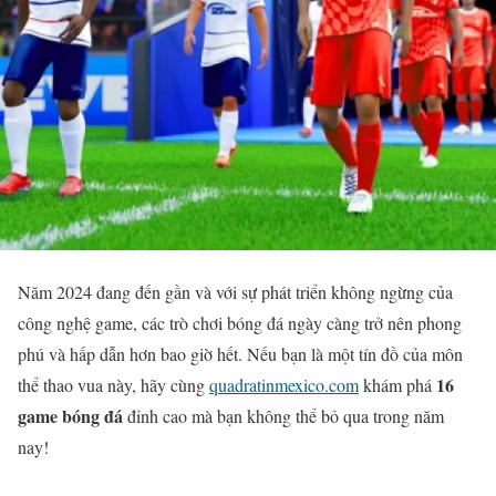
Năm 2024 đang đến gần và với sự phát triển không ngừng của
công nghệ game, các trò chơi bóng đá ngày càng trở nên phong
phú và hấp dẫn hơn bao giờ hết. Nếu bạn là một tín đồ của môn
16
thể thao vua này, hãy cùng
quadratinmexico.com
khám phá
game bóng đá
đỉnh cao mà bạn không thể bỏ qua trong năm
nay!