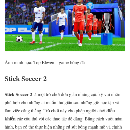
Ảnh minh họa: Top Eleven – game bóng đá
Stick Soccer 2
Stick Soccer 2
là một trò chơi đơn giản nhưng cực kỳ vui nhộn,
phù hợp cho những ai muốn thư giãn sau những giờ học tập và
điều
làm việc căng thẳng. Trò chơi này cho phép người chơi
khiển
các cầu thủ với các thao tác dễ dàng. Bằng cách vuốt màn
hình, bạn có thể thực hiện những cú sút bóng mạnh mẽ và chính