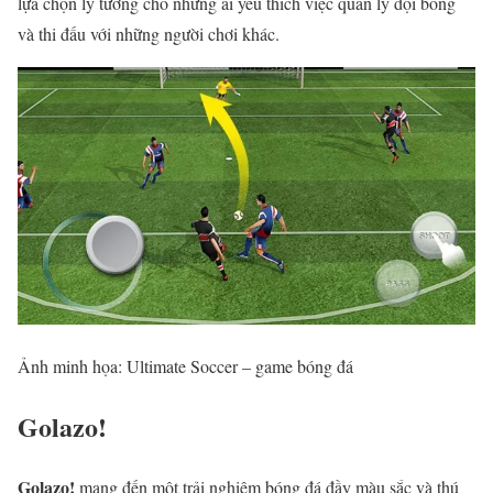
lựa chọn lý tưởng cho những ai yêu thích việc quản lý đội bóng
và thi đấu với những người chơi khác.
Ảnh minh họa: Ultimate Soccer – game bóng đá
Golazo!
Golazo!
mang đến một trải nghiệm bóng đá đầy màu sắc và thú