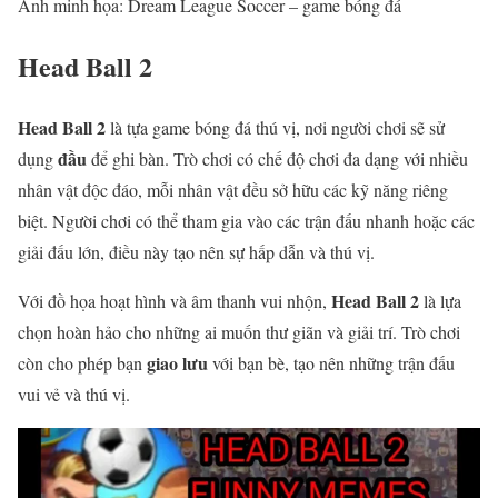
Ảnh minh họa: Dream League Soccer – game bóng đá
Head Ball 2
Head Ball 2
là tựa game bóng đá thú vị, nơi người chơi sẽ sử
đầu
dụng
để ghi bàn. Trò chơi có chế độ chơi đa dạng với nhiều
nhân vật độc đáo, mỗi nhân vật đều sở hữu các kỹ năng riêng
biệt. Người chơi có thể tham gia vào các trận đấu nhanh hoặc các
giải đấu lớn, điều này tạo nên sự hấp dẫn và thú vị.
Head Ball 2
Với đồ họa hoạt hình và âm thanh vui nhộn,
là lựa
chọn hoàn hảo cho những ai muốn thư giãn và giải trí. Trò chơi
giao lưu
còn cho phép bạn
với bạn bè, tạo nên những trận đấu
vui vẻ và thú vị.